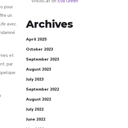
WillisCat
on
Eva Green
ps pour
fre un
Archives
ife avec.
condamné
April 2025
October 2023
mmes et
September 2023
nt, par
August 2023
 quelque
July 2023
September 2022
à
August 2022
July 2022
June 2022