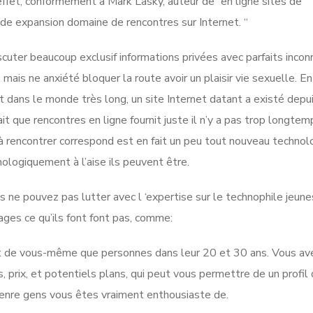
effet, conformément à Mark Lasky, auteur de “en ligne sites de
pide expansion domaine de rencontres sur Internet. “
scuter beaucoup exclusif informations privées avec parfaits incon
ais ne anxiété bloquer la route avoir un plaisir vie sexuelle. En 
t dans le monde très long, un site Internet datant a existé depu
it que rencontres en ligne fournit juste il n’y a pas trop longte
 à rencontrer correspond est en fait un peu tout nouveau technol
ologiquement à l’aise ils peuvent être.
 ne pouvez pas lutter avec l ‘expertise sur le technophile jeune
ges ce qu’ils font font pas, comme:
nt de vous-même que personnes dans leur 20 et 30 ans. Vous av
, prix, et potentiels plans, qui peut vous permettre de un profil 
genre gens vous êtes vraiment enthousiaste de.