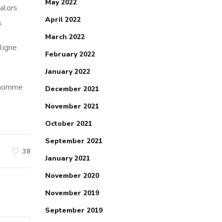
May 2022
 alors
April 2022
.
March 2022
ligne
February 2022
January 2022
 homme
December 2021
November 2021
October 2021
September 2021
38
January 2021
November 2020
November 2019
September 2019