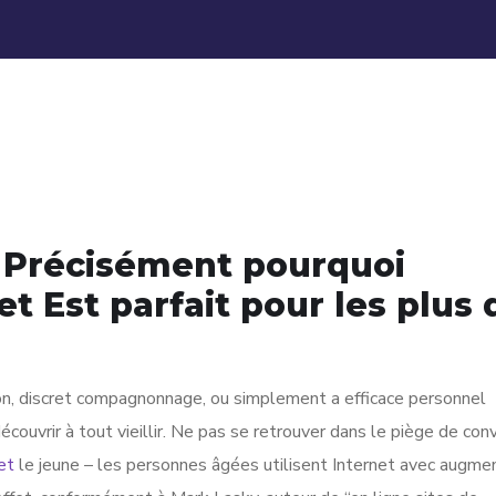
: Précisément pourquoi
t Est parfait pour les plus 
on, discret compagnonnage, ou simplement a efficace personnel
écouvrir à tout vieillir. Ne pas se retrouver dans le piège de con
et
le jeune – les personnes âgées utilisent Internet avec augme