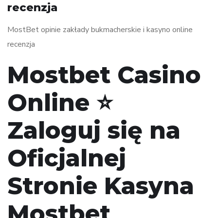
recenzja
MostBet opinie zakłady bukmacherskie i kasyno online
recenzja
Mostbet Casino
Online ⭐️
Zaloguj się na
Oficjalnej
Stronie Kasyna
Mostbet