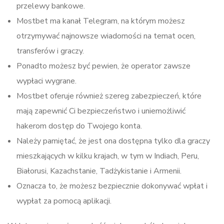
przelewy bankowe.
Mostbet ma kanał Telegram, na którym możesz
otrzymywać najnowsze wiadomości na temat ocen,
transferów i graczy.
Ponadto możesz być pewien, że operator zawsze
wypłaci wygrane.
Mostbet oferuje również szereg zabezpieczeń, które
mają zapewnić Ci bezpieczeństwo i uniemożliwić
hakerom dostęp do Twojego konta.
Należy pamiętać, że jest ona dostępna tylko dla graczy
mieszkających w kilku krajach, w tym w Indiach, Peru,
Białorusi, Kazachstanie, Tadżykistanie i Armenii.
Oznacza to, że możesz bezpiecznie dokonywać wpłat i
wypłat za pomocą aplikacji.