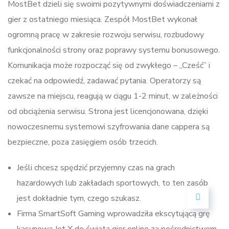
MostBet dzieli się swoimi pozytywnymi doświadczeniami z
gier z ostatniego miesiąca. Zespół MostBet wykonał
ogromną pracę w zakresie rozwoju serwisu, rozbudowy
funkcjonalności strony oraz poprawy systemu bonusowego.
Komunikacja może rozpocząć się od zwykłego – „Cześć” i
czekać na odpowiedź, zadawać pytania. Operatorzy są
zawsze na miejscu, reagują w ciągu 1-2 minut, w zależności
od obciążenia serwisu. Strona jest licencjonowana, dzięki
nowoczesnemu systemowi szyfrowania dane cappera są
bezpieczne, poza zasięgiem osób trzecich.
Jeśli chcesz spędzić przyjemny czas na grach
hazardowych lub zakładach sportowych, to ten zasób
jest dokładnie tym, czego szukasz.
Firma SmartSoft Gaming wprowadziła ekscytującą grę