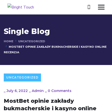
Single Blog
HOME
UNCATEGORIZED
MOSTBET OPINIE ZAKŁADY BUKMACHERSKIE I KASYNO ONLINE
RECENZJA
UNCATEGORIZED
_
July 6, 2022
_
Admin
_
0 Comments
MostBet opinie zakłady
bukmacherskie i kasyno online