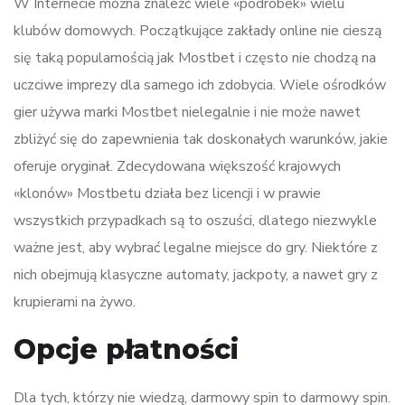
W Internecie można znaleźć wiele «podróbek» wielu
klubów domowych. Początkujące zakłady online nie cieszą
się taką popularnością jak Mostbet i często nie chodzą na
uczciwe imprezy dla samego ich zdobycia. Wiele ośrodków
gier używa marki Mostbet nielegalnie i nie może nawet
zbliżyć się do zapewnienia tak doskonałych warunków, jakie
oferuje oryginał. Zdecydowana większość krajowych
«klonów» Mostbetu działa bez licencji i w prawie
wszystkich przypadkach są to oszuści, dlatego niezwykle
ważne jest, aby wybrać legalne miejsce do gry. Niektóre z
nich obejmują klasyczne automaty, jackpoty, a nawet gry z
krupierami na żywo.
Opcje płatności
Dla tych, którzy nie wiedzą, darmowy spin to darmowy spin.