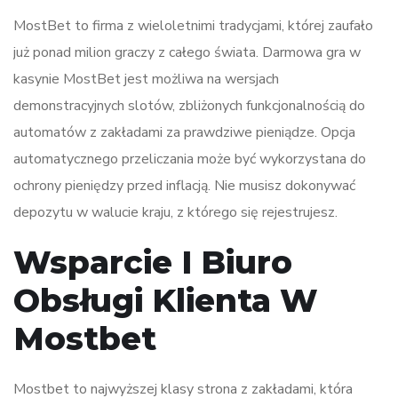
MostBet to firma z wieloletnimi tradycjami, której zaufało
już ponad milion graczy z całego świata. Darmowa gra w
kasynie MostBet jest możliwa na wersjach
demonstracyjnych slotów, zbliżonych funkcjonalnością do
automatów z zakładami za prawdziwe pieniądze. Opcja
automatycznego przeliczania może być wykorzystana do
ochrony pieniędzy przed inflacją. Nie musisz dokonywać
depozytu w walucie kraju, z którego się rejestrujesz.
Wsparcie I Biuro
Obsługi Klienta W
Mostbet
Mostbet to najwyższej klasy strona z zakładami, która