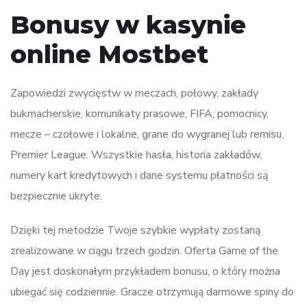
Bonusy w kasynie
online Mostbet
Zapowiedzi zwycięstw w meczach, połowy, zakłady
bukmacherskie, komunikaty prasowe, FIFA, pomocnicy,
mecze – czołowe i lokalne, grane do wygranej lub remisu,
Premier League. Wszystkie hasła, historia zakładów,
numery kart kredytowych i dane systemu płatności są
bezpiecznie ukryte.
Dzięki tej metodzie Twoje szybkie wypłaty zostaną
zrealizowane w ciągu trzech godzin. Oferta Game of the
Day jest doskonałym przykładem bonusu, o który można
ubiegać się codziennie. Gracze otrzymują darmowe spiny do