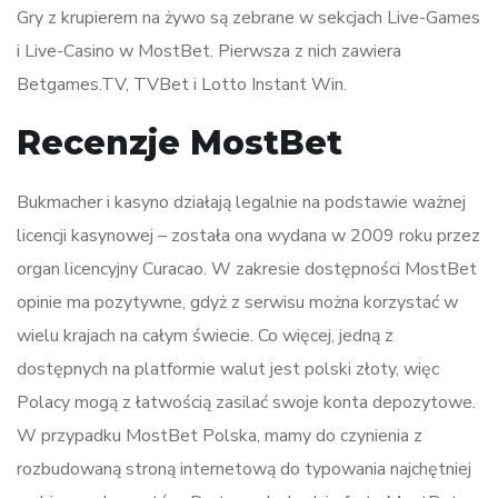
Gry z krupierem na żywo są zebrane w sekcjach Live-Games
i Live-Casino w MostBet. Pierwsza z nich zawiera
Betgames.TV, TVBet i Lotto Instant Win.
Recenzje MostBet
Bukmacher i kasyno działają legalnie na podstawie ważnej
licencji kasynowej – została ona wydana w 2009 roku przez
organ licencyjny Curacao. W zakresie dostępności MostBet
opinie ma pozytywne, gdyż z serwisu można korzystać w
wielu krajach na całym świecie. Co więcej, jedną z
dostępnych na platformie walut jest polski złoty, więc
Polacy mogą z łatwością zasilać swoje konta depozytowe.
W przypadku MostBet Polska, mamy do czynienia z
rozbudowaną stroną internetową do typowania najchętniej