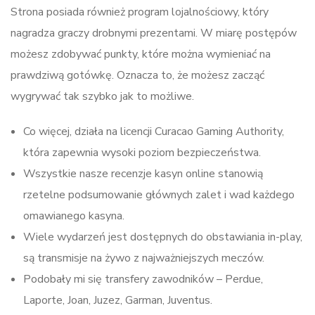
Strona posiada również program lojalnościowy, który
nagradza graczy drobnymi prezentami. W miarę postępów
możesz zdobywać punkty, które można wymieniać na
prawdziwą gotówkę. Oznacza to, że możesz zacząć
wygrywać tak szybko jak to możliwe.
Co więcej, działa na licencji Curacao Gaming Authority,
która zapewnia wysoki poziom bezpieczeństwa.
Wszystkie nasze recenzje kasyn online stanowią
rzetelne podsumowanie głównych zalet i wad każdego
omawianego kasyna.
Wiele wydarzeń jest dostępnych do obstawiania in-play,
są transmisje na żywo z najważniejszych meczów.
Podobały mi się transfery zawodników – Perdue,
Laporte, Joan, Juzez, Garman, Juventus.