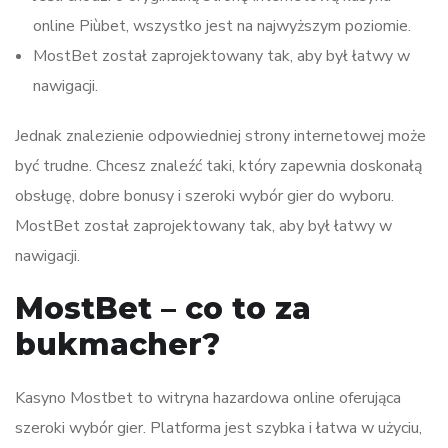
online Piùbet, wszystko jest na najwyższym poziomie.
MostBet został zaprojektowany tak, aby był łatwy w
nawigacji.
Jednak znalezienie odpowiedniej strony internetowej może
być trudne. Chcesz znaleźć taki, który zapewnia doskonałą
obsługę, dobre bonusy i szeroki wybór gier do wyboru.
MostBet został zaprojektowany tak, aby był łatwy w
nawigacji.
MostBet – co to za
bukmacher?
Kasyno Mostbet to witryna hazardowa online oferująca
szeroki wybór gier. Platforma jest szybka i łatwa w użyciu,