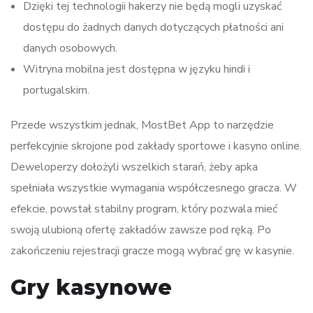
Dzięki tej technologii hakerzy nie będą mogli uzyskać
dostępu do żadnych danych dotyczących płatności ani
danych osobowych.
Witryna mobilna jest dostępna w języku hindi i
portugalskim.
Przede wszystkim jednak, MostBet App to narzędzie
perfekcyjnie skrojone pod zakłady sportowe i kasyno online.
Deweloperzy dołożyli wszelkich starań, żeby apka
spełniała wszystkie wymagania współczesnego gracza. W
efekcie, powstał stabilny program, który pozwala mieć
swoją ulubioną ofertę zakładów zawsze pod ręką. Po
zakończeniu rejestracji gracze mogą wybrać grę w kasynie.
Gry kasynowe