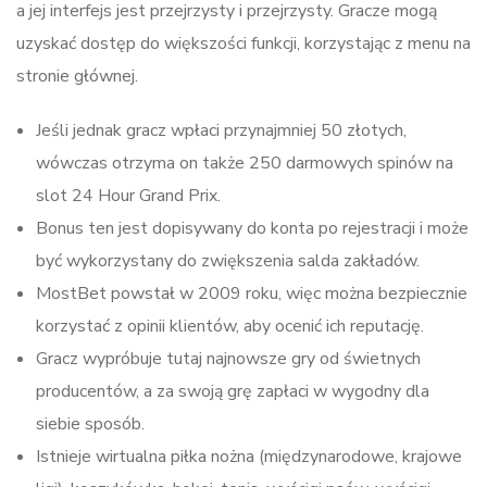
a jej interfejs jest przejrzysty i przejrzysty. Gracze mogą
uzyskać dostęp do większości funkcji, korzystając z menu na
stronie głównej.
Jeśli jednak gracz wpłaci przynajmniej 50 złotych,
wówczas otrzyma on także 250 darmowych spinów na
slot 24 Hour Grand Prix.
Bonus ten jest dopisywany do konta po rejestracji i może
być wykorzystany do zwiększenia salda zakładów.
MostBet powstał w 2009 roku, więc można bezpiecznie
korzystać z opinii klientów, aby ocenić ich reputację.
Gracz wypróbuje tutaj najnowsze gry od świetnych
producentów, a za swoją grę zapłaci w wygodny dla
siebie sposób.
Istnieje wirtualna piłka nożna (międzynarodowe, krajowe