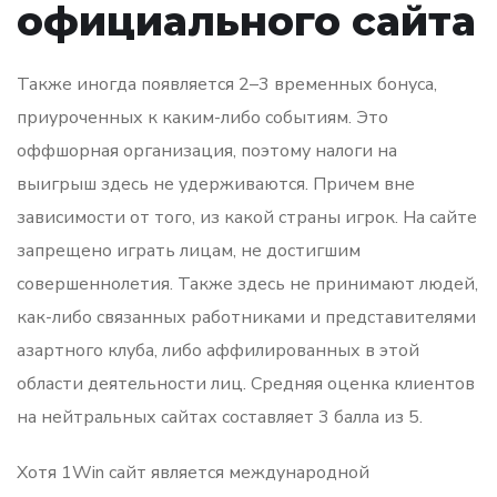
официального сайта
Также иногда появляется 2–3 временных бонуса,
приуроченных к каким-либо событиям. Это
оффшорная организация, поэтому налоги на
выигрыш здесь не удерживаются. Причем вне
зависимости от того, из какой страны игрок. На сайте
запрещено играть лицам, не достигшим
совершеннолетия. Также здесь не принимают людей,
как-либо связанных работниками и представителями
азартного клуба, либо аффилированных в этой
области деятельности лиц. Средняя оценка клиентов
на нейтральных сайтах составляет 3 балла из 5.
Хотя 1Win сайт является международной