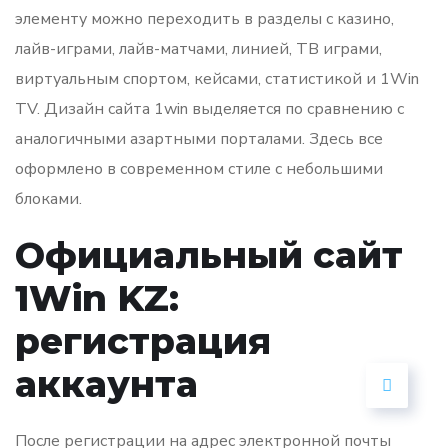
элементу можно переходить в разделы с казино,
лайв-играми, лайв-матчами, линией, ТВ играми,
виртуальным спортом, кейсами, статистикой и 1Win
TV. Дизайн сайта 1win выделяется по сравнению с
аналогичными азартными порталами. Здесь все
оформлено в современном стиле с небольшими
блоками.
Официальный сайт
1Win KZ:
регистрация
аккаунта
После регистрации на адрес электронной почты