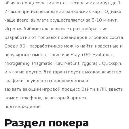
обычно процесс занимает от нескольких минут до 1-
2 часов при использовании банковских карт. Однако
чаще всего, выплата осуществляется за 5-10 минут.
Игровая библиотека включает разнообразные
разработки от топовых провайдеров игрового софта.
Среди 90+ разработчиков можно найти известные и
популярные имена, такие как Play’n GO, Evolution ,
Microgaming, Pragmatic Play, NetEnt, Yggdrasil, Quickspin,
и многие другие. Это гарантирует высокое качество
графики, звукового сопровождения и
захватывающий игровой процесс. Зайти в ЛК, ввести
номер телефона, на который придет
подтверждение.
Раздел покера