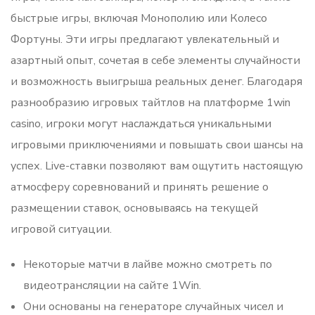
быстрые игры, включая Монополию или Колесо
Фортуны. Эти игры предлагают увлекательный и
азартный опыт, сочетая в себе элементы случайности
и возможность выигрыша реальных денег. Благодаря
разнообразию игровых тайтлов на платформе 1win
casino, игроки могут наслаждаться уникальными
игровыми приключениями и повышать свои шансы на
успех. Live-ставки позволяют вам ощутить настоящую
атмосферу соревнований и принять решение о
размещении ставок, основываясь на текущей
игровой ситуации.
Некоторые матчи в лайве можно смотреть по
видеотрансляции на сайте 1Win.
Они основаны на генераторе случайных чисел и