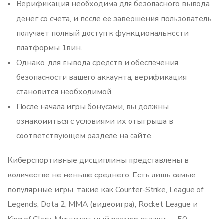
Верификация необходима для безопасного вывода
денег со счета, и после ее завершения пользователь
получает полный доступ к функциональности
платформы 1вин.
Однако, для вывода средств и обеспечения
безопасности вашего аккаунта, верификация
становится необходимой.
После начала игры бонусами, вы должны
ознакомиться с условиями их отыгрыша в
соответствующем разделе на сайте.
Киберспортивные дисциплины представлены в
количестве не меньше среднего. Есть лишь самые
популярные игры, такие как Counter-Strike, League of
Legends, Dota 2, MMA (видеоигра), Rocket League и