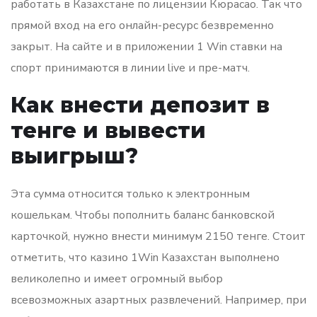
работать в Казахстане по лицензии Кюрасао. Так что
прямой вход на его онлайн-ресурс безвременно
закрыт. На сайте и в приложении 1 Win ставки на
спорт принимаются в линии live и пре-матч.
Как внести депозит в
тенге и вывести
выигрыш?
Эта сумма относится только к электронным
кошелькам. Чтобы пополнить баланс банковской
карточкой, нужно внести минимум 2150 тенге. Стоит
отметить, что казино 1Win Казахстан выполнено
великолепно и имеет огромный выбор
всевозможных азартных развлечений. Например, при