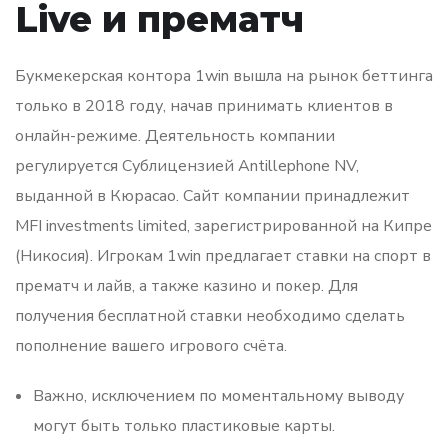
Live и прематч
Букмекерская контора 1win вышла на рынок беттинга
только в 2018 году, начав принимать клиентов в
онлайн-режиме. Деятельность компании
регулируется Сублицензией Antillephone NV,
выданной в Кюрасао. Сайт компании принадлежит
MFI investments limited, зарегистрированной на Кипре
(Никосия). Игрокам 1win предлагает ставки на спорт в
прематч и лайв, а также казино и покер. Для
получения бесплатной ставки необходимо сделать
пополнение вашего игрового счёта.
Важно, исключением по моментальному выводу
могут быть только пластиковые карты.