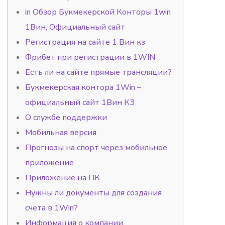
in Обзор Букмекерской Конторы 1win
1Вин, Официальный сайт
Регистрация на сайте 1 Вин кз
Фрибет при регистрации в 1WIN
Есть ли на сайте прямые трансляции?
Букмекерская контора 1Win –
официальный сайт 1Вин КЗ
О службе поддержки
Мобильная версия
Прогнозы на спорт через мобильное
приложение
Приложение на ПК
Нужны ли документы для создания
счета в 1Win?
Информация о компании