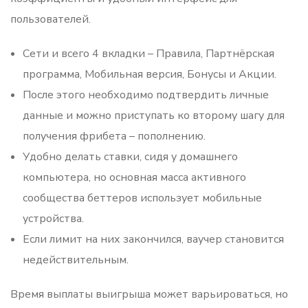
пользователей.
Сети и всего 4 вкладки – Правила, Партнёрская
программа, Мобильная версия, Бонусы и Акции.
После этого необходимо подтвердить личные
данные и можно приступать ко второму шагу для
получения фрибета – пополнению.
Удобно делать ставки, сидя у домашнего
компьютера, но основная масса активного
сообщества беттеров использует мобильные
устройства.
Если лимит на них закончился, ваучер становится
недействительным.
Время выплаты выигрыша может варьироваться, но