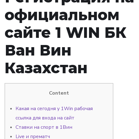
официальном
сайте 1 WIN БК
Ван Вин
Казахстан
Content
Какая на сегодня у 1Win рабочая
ссылка для входа на сайт
Ставки на спорт в 1Вин
Live и прематч