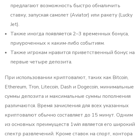
предлагают возможность быстро обналичить
ставку, запуская самолет (Aviator) или ракету (Lucky
Jet).
Также иногда появляется 2–3 временных бонуса,
приуроченных к каким-либо событиям.
Также игрокам нравится приветственный бонус на
первые четыре депозита.
При использовании криптовалют, таких как Bitcoin,
Ethereum, Tron, Litecoin, Dash и Dogecoin, минимальные
суммы депозита и максимальные суммы пополнения
различаются. Время зачисления для всех указанных
криптовалют обычно составляет до 15 минут. Одним
из основных преимуществ 1win является его широкий
спектр развлечений. Кроме ставок на спорт, контора