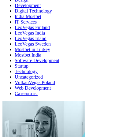
Development
Digital Technology
India Mostbet
IT Services
LeoVegas Finland
LeoVegas India
LeoVegas Irland
LeoVegas Sweden
Mostbet in Turkey
Mostbet India
Software Development
Startup
Technology
Uncategorized
VulkanVegas Poland
Web Development
Сателлиты