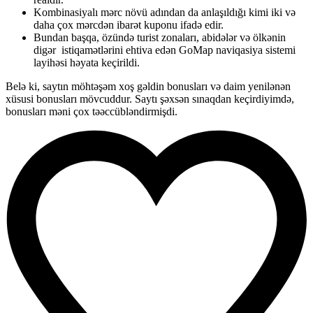
Kombinasiyalı mərc növü adından da anlaşıldığı kimi iki və
daha çox mərcdən ibarət kuponu ifadə edir.
Bundan başqa, özündə turist zonaları, abidələr və ölkənin
digər istiqamətlərini ehtiva edən GoMap naviqasiya sistemi
layihəsi həyata keçirildi.
Belə ki, saytın möhtəşəm xoş gəldin bonusları və daim yenilənən
xüsusi bonusları mövcuddur. Saytı şəxsən sınaqdan keçirdiyimdə,
bonusları məni çox təəccübləndirmişdi.