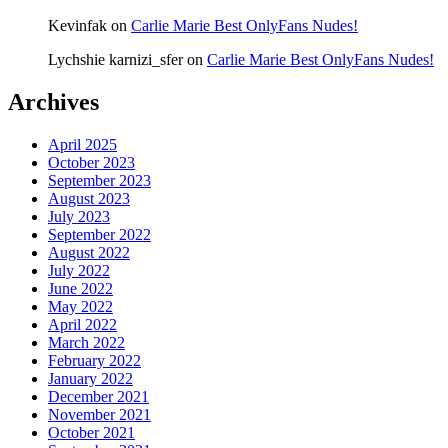
Kevinfak
on
Carlie Marie Best OnlyFans Nudes!
Lychshie karnizi_sfer
on
Carlie Marie Best OnlyFans Nudes!
Archives
April 2025
October 2023
September 2023
August 2023
July 2023
September 2022
August 2022
July 2022
June 2022
May 2022
April 2022
March 2022
February 2022
January 2022
December 2021
November 2021
October 2021