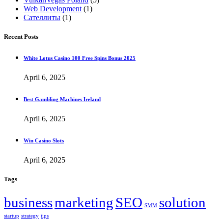
Web Development
(1)
Сателлиты
(1)
Recent Posts
White Lotus Casino 100 Free Spins Bonus 2025
April 6, 2025
Best Gambling Machines Ireland
April 6, 2025
Win Casino Slots
April 6, 2025
Tags
business
marketing
SEO
solution
SMM
startup
strategy
tips