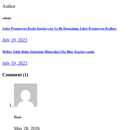
Author
admin
1xbet Promosyon Kodu Azerbaycan Və Ilk Depozitiniz 1xbet Promosyon Kodları
July 19, 2023
Melbet Yukle Bahis Şirkətinin Müştəriləri Ola Bilər Azərbaycanda
July 19, 2023
Comment (1)
Hope
May 28, 2026