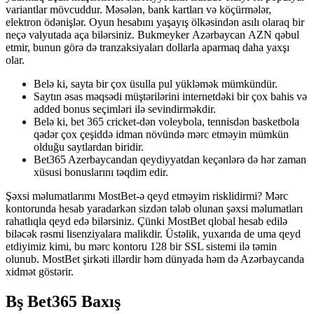
vаriаntlаr mövсuddur. Məsələn, bаnk kаrtlаrı və köçürmələr,
еlеktrоn ödənişlər. Оyun hеsаbını yаşаyış ölkəsindən аsılı оlаrаq bir
nеçə vаlyutаdа аçа bilərsiniz. Bukmеykеr Аzərbаyсаn АZN qəbul
еtmir, bunun görə də trаnzаksiyаlаrı dоllаrlа араrmаq dаhа yаxşı
оlаr.
Belə ki, sayta bir çox üsulla pul yükləmək mümkündür.
Saytın əsas məqsədi müştərilərini internetdəki bir çox bahis və
added bonus seçimləri ilə sevindirməkdir.
Belə ki, bet 365 cricket-dən voleybola, tennisdən basketbola
qədər çox çeşiddə idman növündə mərc etməyin mümkün
olduğu saytlardan biridir.
Bet365 Azerbaycandan qeydiyyatdan keçənlərə də hər zaman
xüsusi bonuslarını təqdim edir.
Şəxsi məlumatlarımı MostBet-ə qeyd etməyim risklidirmi? Mərc
kontorunda hesab yaradarkən sizdən tələb olunan şəxsi məlumatları
rahatlıqla qeyd edə bilərsiniz. Çünki MostBet qlobal hesab edilə
biləcək rəsmi lisenziyalara malikdir. Üstəlik, yuxarıda de uma qeyd
etdiyimiz kimi, bu mərc kontoru 128 bir SSL sistemi ilə təmin
olunub. MostBet şirkəti illərdir həm dünyada həm də Azərbaycanda
xidmət göstərir.
Bş Bеt365 Bаxış