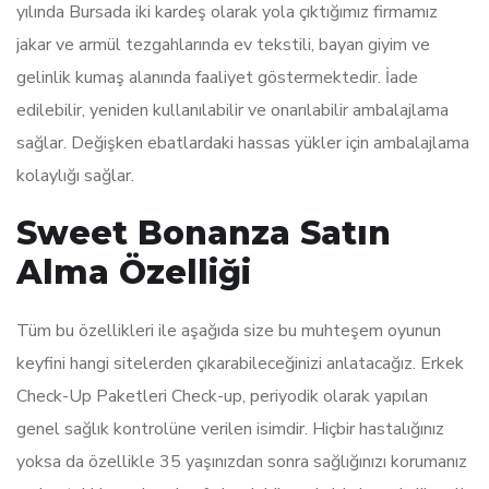
yılında Bursada iki kardeş olarak yola çıktığımız firmamız
jakar ve armül tezgahlarında ev tekstili, bayan giyim ve
gelinlik kumaş alanında faaliyet göstermektedir. İade
edilebilir, yeniden kullanılabilir ve onarılabilir ambalajlama
sağlar. Değişken ebatlardaki hassas yükler için ambalajlama
kolaylığı sağlar.
Sweet Bonanza Satın
Alma Özelliği
Tüm bu özellikleri ile aşağıda size bu muhteşem oyunun
keyfini hangi sitelerden çıkarabileceğinizi anlatacağız. Erkek
Check-Up Paketleri Check-up, periyodik olarak yapılan
genel sağlık kontrolüne verilen isimdir. Hiçbir hastalığınız
yoksa da özellikle 35 yaşınızdan sonra sağlığınızı korumanız