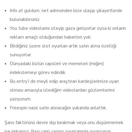
Info at guldum. net adresinden bize ulaşıp şikayetlerde
bulunabilirsiniz.
You tube videolarını izleyip gaza geliyorlar oysa ki onların
reklam amaçlı olduğundan haberleri yok.
Bildiğiniz üzere slot oyunları artık satın alma özelliği
sunuyorlar.
Dünyadaki bütün capsleri ve memeleri (miğim)
indekslemeyi görev edindik.
Bu entry’i de meyil edip araştıran kardeşlerimize uyarı
olması amacıyla izlediğim videolardan gözlemlerimi
yazıyorum.
Freespin nasıl satın alınacağını yukarıda anlattık.
Şans faktörünü devre dışı bırakmak veya onu düşünmemek
ise imkansız. Bazı canlı casino oyunlarında oyuncunun