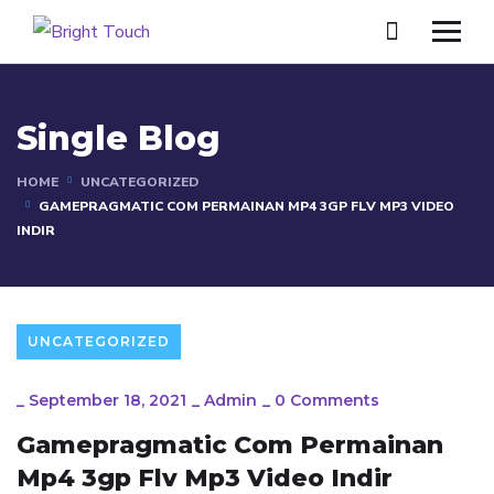
Single Blog
HOME
UNCATEGORIZED
GAMEPRAGMATIC COM PERMAINAN MP4 3GP FLV MP3 VIDEO
INDIR
UNCATEGORIZED
_
September 18, 2021
_
Admin
_
0 Comments
Gamepragmatic Com Permainan
Mp4 3gp Flv Mp3 Video Indir