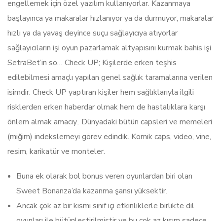
engellemek için özel yazılım kullanıyorlar. Kazanmaya
başlayınca ya makaralar hızlanıyor ya da durmuyor, makaralar
hızlı ya da yavaş deyince suçu sağlayıcıya atıyorlar
sağlayıcıların işi oyun pazarlamak altyapısını kurmak bahis işi
SetraBet’in so… Check UP; Kişilerde erken teşhis
edilebilmesi amaçlı yapılan genel sağlık taramalarına verilen
isimdir. Check UP yaptıran kişiler hem sağlıklarıyla ilgili
risklerden erken haberdar olmak hem de hastalıklara karşı
önlem almak amacıy.. Dünyadaki bütün capsleri ve memeleri
(miğim) indekslemeyi görev edindik. Komik caps, video, vine,
resim, karikatür ve monteler.
Buna ek olarak bol bonus veren oyunlardan biri olan
Sweet Bonanza’da kazanma şansı yüksektir.
Ancak çok az bir kısmı sınıf içi etkinliklerle birlikte dil
oyunları ile bütünleştirilmiştir ve bu çok az kısım sadece