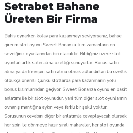
Setrabet Bahane
Üreten Bir Firma
Bahis oynarken kolay para kazanmayı seviyorsanız, bahse
girerim slot oyunu Sweet Bonanza tüm zamanların en
sevdiğiniz oyunlarından biri olacaktır. Bildiğiniz üzere slot
oyunları artık satın alma özelliği sunuyorlar. Bonus satın
alma ya da freespin satın alma olarak adlandırılan bu özellik
oldukça önemli. Çünkü slotlarda para kazanmanın yolu
bonus kısımlarından geçiyor. Sweet Bonanza oyunu en basit
anlatımı ile bir slot oyunudur, yani tüm diğer slot oyunlarının
oynanış mantığına aykırı veya farklı bir şekli yoktur.
Sorusunun cevabını diğer bir anlatımla cevaplayacak olursak
her spin ile dönmeye hazır sıralı makaralar, her slot oyunda