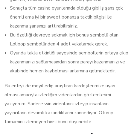
Sonuçta tüm casino oyunlarında olduğu gibi iş şans çok
önemli ama iyi bir sweet bonanza taktik bilgisi ile
kazanma şansınızı arttırabilirsiniz.
Bu özelliği devreye sokmak için bonus sembolü olan
Lolipop sembolünden 4 adet yakalamak gerek.
Oyunda takla etkinliği sayesinde sembollerin ortaya çıkıp
kazanmanızı sağlamasından sonra parayı kazanmanızı ve
akabinde hemen kaybolması anlamına gelmektedir.
Bu entry’i de meyil edip araştıran kardeşlerimize uyarı
olması amacıyla izlediğim videolardan gözlemlerimi
yazıyorum. Sadece win videolarını izleyip insanların,
yayıncıların devamlı kazandıklarını zannediyor. Oturup
tamamını izlemeyen birisi bunu düşünebilir.