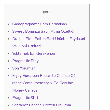
İçerik
Gamepragmatic Com Permainan
Sweet Bonanza Satın Alma Özelliği
Duttan Elde Edi̇len Bazi Ürünler, Faydalari
Ve Tibbi̇ Etki̇leri̇
Yüklemek Için Gerekenler:
Pragmatic Play
Son Yorumlar
Enjoy European Roulette On Top Of-
range Complimentary & To Genuine
Money Canada
Pragmatic Slot
Setrabet Bahane Üreten Bir Firma