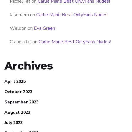
MichelFat
on
Carlie Marie Best OnlyFans Nudes!
JasonJem
on
Carlie Marie Best OnlyFans Nudes!
Weldon
on
Eva Green
ClaudiaTit
on
Carlie Marie Best OnlyFans Nudes!
Archives
April 2025
October 2023
September 2023
August 2023
July 2023