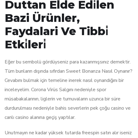
Duttan Elde Edi̇len
Bazi Ürünler,
Faydalari Ve Tibbi̇
Etki̇leri̇
Eğer bu sembolü gördüyseniz para kazanmışsınız demektir.
Tüm bunların dışında sıfırdan Sweet Bonanza Nasıl Oynanır?
Cevabını bulmak için temeline inerek nasıl oynandığını bir
inceleyelim. Corona Virüs Salgını nedeniyle spor
müsabakalarının, liglerin ve turnuvaların uzunca bir süre
durdurulması nedeniyle bahis severlerin pek çoğu casino ve
canlı casino alanına geçiş yaptılar.
Unutmayın ne kadar yüksek tutarda freespin satın alır iseniz